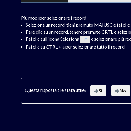
Più modi per selezionare i record:
Seleziona un record, tieni premuto MAIUSC e fai clic 
Fare clic su un record, tenere premuto CRTL e selezi
Fai clic sull'icona Seleziona
e selezionare più re
Fai clic su CTRL + a per selezionare tutto il record
Questa risposta ti è stata utile?
Sì
No