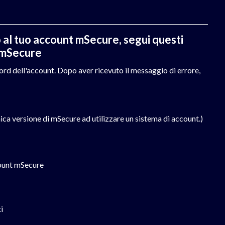
 al tuo account mSecure, segui questi
 mSecure
ord dell'account. Dopo aver ricevuto il messaggio di errore,
ca versione di mSecure ad utilizzare un sistema di account.)
count mSecure
i