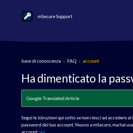
mSecure Support
base di conoscenza
FAQ
account
Ha dimenticato la pas
Google Translated Article
Segui le istruzioni qui sotto se non riesci ad accedere al
password del tuo account. Nuovo a mSecure, ma hai usato
account
qui
.