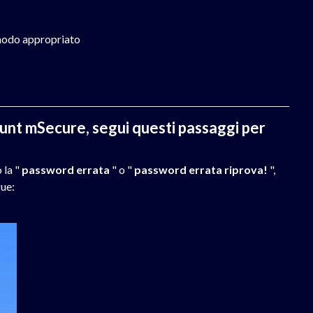
 modo appropriato
ount mSecure, segui questi passaggi per
 la "
password errata
" o "
password errata riprova!
",
ue: