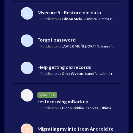
Msecure 5 - Restore old data
E
Pubblicato da
Edison Melo
,
7 anni fa
,
Ultima risposta
da Mik
Forgot password
J
Pubblicato da
JAVIER MUÑIZ ORTIN
,
6 anni fa
,
Ultima ris
Help getting old records
C
Pubblicato da
Chet Wyman
,
6 anni fa
,
Ultima risposta
da Mi
G
RISOLTO
restore using mBackup
Pubblicato da
Gibbo Riddim
,
7 anni fa
,
Ultima risposta
da G
Migrating my info from Android to
T