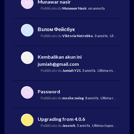
Munawar nasir
M
Pubblicato da
Munawar Nasir
,
un anno fa
Взлом Фейсбук
V
Pubblicato da
Viktoria Netrebko
,
3 anni fa
,
Ultima risposta
Kembalikan akun ini
J
jumiah@gmail.com
Pubblicato da
Jumiah Y21
,
3 anni fa
,
Ultima risposta
da Mike
Password
M
Pubblicato da
moshe zwieg
,
8 anni fa
,
Ultima risposta
da Mi
Upgrading from 4.0.6
J
Pubblicato da
Jasonrk
,
5 anni fa
,
Ultima risposta
da Jasonr