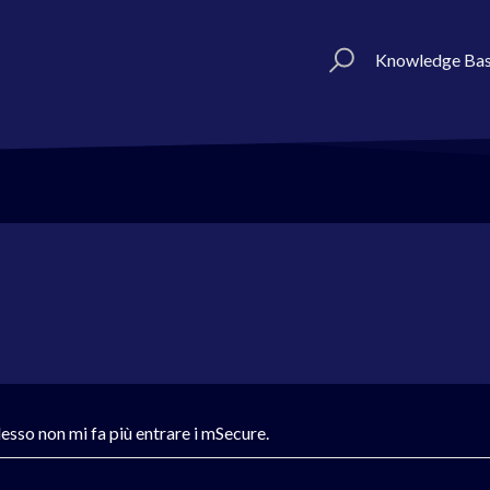
Knowledge Ba
sso non mi fa più entrare i mSecure.