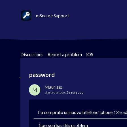
mSecure Support
Discussions
>
Report a problem
>
iOS
password
Maurizio
M
started a topic
5 years ago
ho comprato un nuovo telefono iphone 13 e ade
1 person has this problem