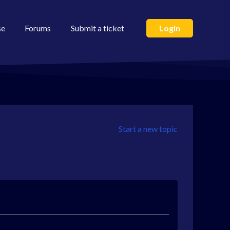
se
Forums
Submit a ticket
Login
Start a new topic