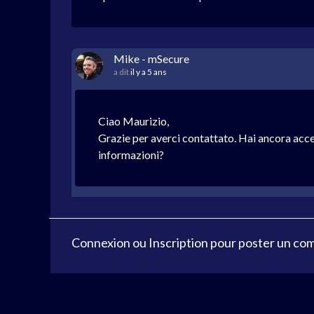
Mike - mSecure
a dit
il y a 5 ans
Ciao Maurizio,
Grazie per averci contattato. Hai ancora access
informazioni?
Connexion
ou
Inscription
pour poster un co