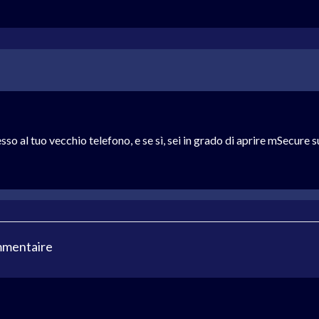
o al tuo vecchio telefono, e se sì, sei in grado di aprire mSecure s
mmentaire