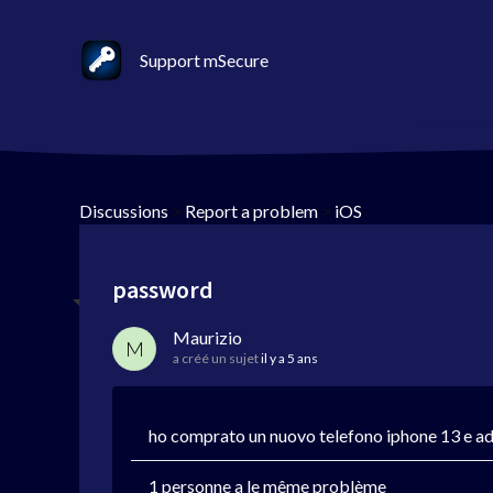
Support mSecure
Discussions
>
Report a problem
>
iOS
password
Maurizio
M
a créé un sujet
il y a 5 ans
ho comprato un nuovo telefono iphone 13 e ade
1 personne a le même problème