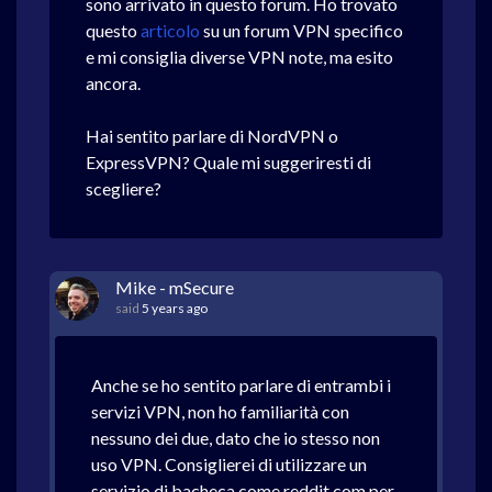
sono arrivato in questo forum. Ho trovato
questo
articolo
su un forum VPN specifico
e mi consiglia diverse VPN note, ma esito
ancora.
Hai sentito parlare di NordVPN o
ExpressVPN? Quale mi suggeriresti di
scegliere?
Mike - mSecure
said
5 years ago
Anche se ho sentito parlare di entrambi i
servizi VPN, non ho familiarità con
nessuno dei due, dato che io stesso non
uso VPN. Consiglierei di utilizzare un
servizio di bacheca come reddit.com per