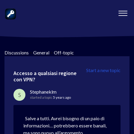
Discussions
>
General
>
Off-topic
Start a new topic
Accesso a qualsiasi regione
con VPN?
Stephaneklm
S
started a topic
5 years ago
Salve a tutti. Avrei bisogno di un paio di
informazioni… potrebbero essere banali,
ma sono nuovo all’argomento.