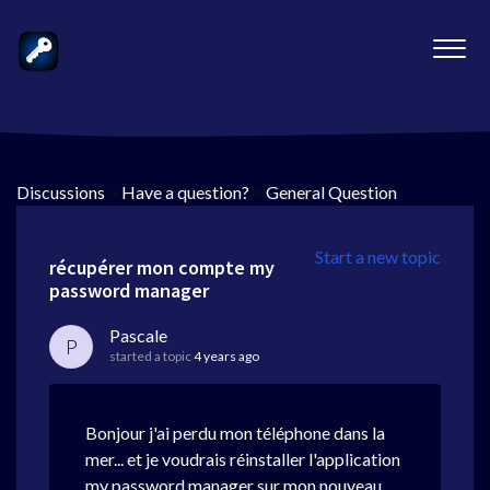
Discussions
>
Have a question?
>
General Question
Start a new topic
récupérer mon compte my
password manager
Pascale
P
started a topic
4 years ago
Bonjour j'ai perdu mon téléphone dans la
mer... et je voudrais réinstaller l'application
my password manager sur mon nouveau