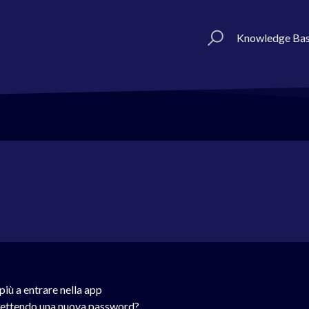
Knowledge Ba
più a entrare nella app
mettendo una nuova password?