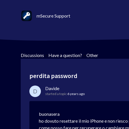
mSecure Support
Discussions
>
Have a question?
>
Other
perdita password
Davide
D
started a topic
6 years ago
buonasera
ho dovuto resettare il mio iPhone e non riesco 
come posso fare per recuperare o cambiare 