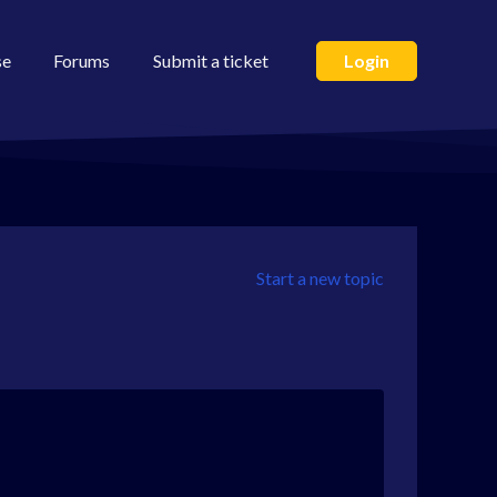
se
Forums
Submit a ticket
Login
Start a new topic