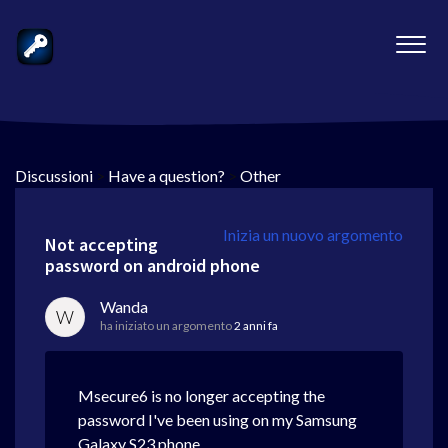
Discussioni
>
Have a question?
>
Other
Inizia un nuovo argomento
Not accepting
password on android phone
Wanda
W
ha iniziato un argomento
2 anni fa
Msecure6 is no longer accepting the
password I've been using on my Samsung
Galaxy S23 phone.