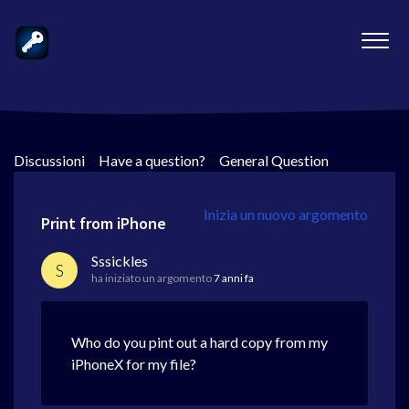
Discussioni
>
Have a question?
>
General Question
Inizia un nuovo argomento
Print from iPhone
Sssickles
S
ha iniziato un argomento
7 anni fa
Who do you pint out a hard copy from my
iPhoneX for my file?