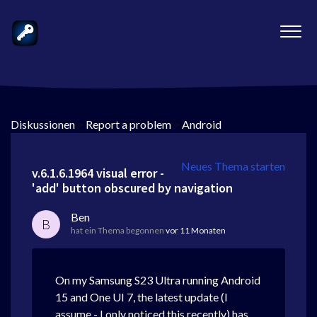
Diskussionen
>
Report a problem
>
Android
Neues Thema starten
v.6.1.6.1964 visual error -
'add' button obscured by navigation
Ben
B
hat ein Thema begonnen
vor 11 Monaten
On my Samsung S23 Ultra running Android
15 and One UI 7, the latest update (I
assume - I only noticed this recently) has