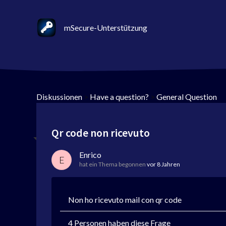
mSecure-Unterstützung
Diskussionen
>
Have a question?
>
General Question
Qr code non ricevuto
Enrico
E
hat ein Thema begonnen
vor 8 Jahren
Non ho ricevuto mail con qr code
4 Personen haben diese Frage