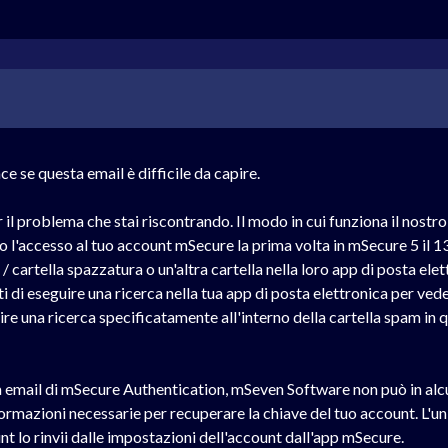
e se questa email è difficile da capire.
 il problema che stai riscontrando. Il modo in cui funziona il nostro
to l'accesso al tuo account mSecure la prima volta in mSecure 5 il
m / cartella spazzatura o un'altra cartella nella loro app di posta el
 di eseguire una ricerca nella tua app di posta elettronica per vede
e una ricerca specificatamente all'interno della cartella spam in
a email di mSecure Authentication, mSeven Software non può in alcun
ormazioni necessarie per recuperare la chiave del tuo account. L'u
nt lo rinvii dalle impostazioni dell'account dall'app mSecure.