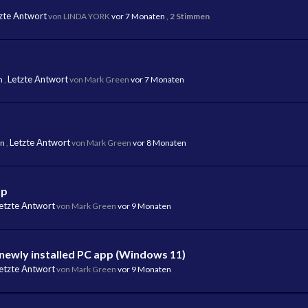
zte Antwort
von LINDA YORK
vor 7 Monaten
,
2 Stimmen
Letzte Antwort
n
,
von Mark Green
vor 7 Monaten
Letzte Antwort
en
,
von Mark Green
vor 8 Monaten
pp
etzte Antwort
von Mark Green
vor 9 Monaten
 newly installed PC app (Windows 11)
etzte Antwort
von Mark Green
vor 9 Monaten