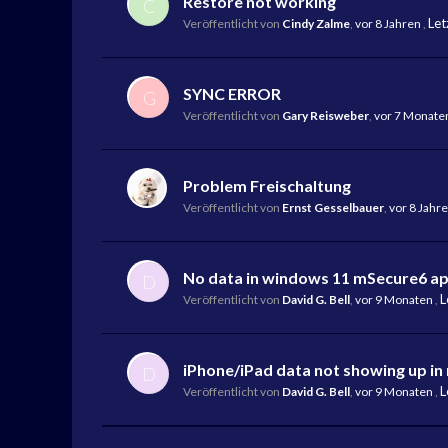
Restore not working
C
Let
Veröffentlicht von
Cindy Zalme
,
vor 8 Jahren
,
SYNC ERROR
G
Veröffentlicht von
Gary Reisweber
,
vor 7 Monate
Problem Freischaltung
Veröffentlicht von
Ernst Gesselbauer
,
vor 8 Jahr
No data in windows 11 mSecure6 a
D
L
Veröffentlicht von
David G. Bell
,
vor 9 Monaten
,
iPhone/iPad data not showing up in
D
L
Veröffentlicht von
David G. Bell
,
vor 9 Monaten
,