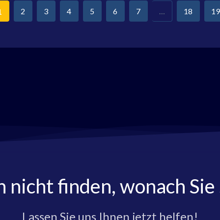
2
3
4
5
6
7
…
18
19
1
h nicht finden, wonach Sie
Lassen Sie uns Ihnen jetzt helfen!