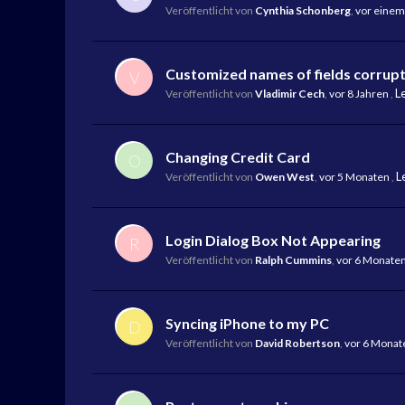
Veröffentlicht von
Cynthia Schonberg
,
vor eine
Customized names of fields corrupt
V
L
Veröffentlicht von
Vladimir Cech
,
vor 8 Jahren
,
Changing Credit Card
O
L
Veröffentlicht von
Owen West
,
vor 5 Monaten
,
Login Dialog Box Not Appearing
R
Veröffentlicht von
Ralph Cummins
,
vor 6 Monate
Syncing iPhone to my PC
D
Veröffentlicht von
David Robertson
,
vor 6 Monat