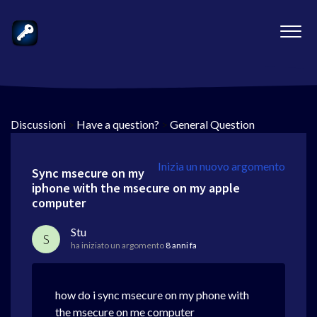
Discussioni
>
Have a question?
>
General Question
Inizia un nuovo argomento
Sync msecure on my
iphone with the msecure on my apple
computer
Stu
S
ha iniziato un argomento
8 anni fa
how do i sync msecure on my phone with
the msecure on me computer