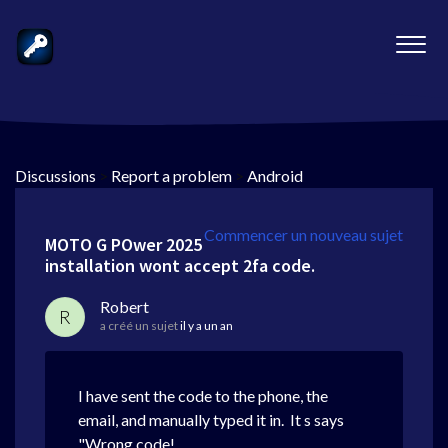
Discussions
>
Report a problem
>
Android
Commencer un nouveau sujet
MOTO G POwer 2025
installation wont accept 2fa code.
Robert
R
a créé un sujet
il y a un an
I have sent the code to the phone, the
email, and manually typed it in. It s says
"Wrong code!