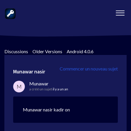
Discussions
>
Older Versions
>
Android 4.0.6
Commencer un nouveau sujet
Munawar nasir
Munawar
M
a créé un sujet
il y a un an
Munawar nasir kadir on