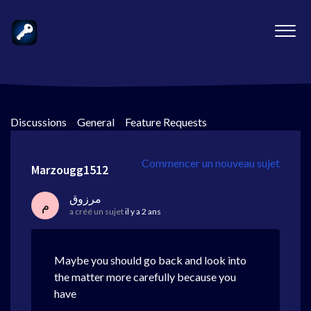
Discussions
>
General
>
Feature Requests
Commencer un nouveau sujet
Marzougg1512
مرزوق
م
a créé un sujet
il y a 2 ans
Maybe you should go back and look into
the matter more carefully because you
have