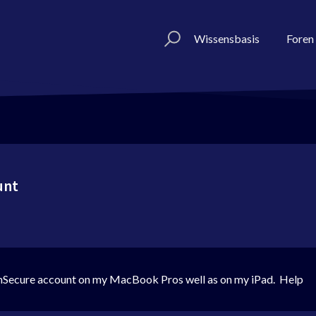
Wissensbasis
Foren
unt
y mSecure account on my MacBook Pros well as on my iPad. Help