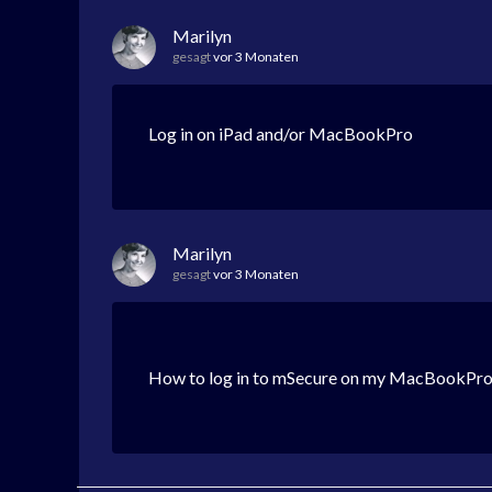
Marilyn
gesagt
vor 3 Monaten
Log in on iPad and/or MacBookPro
Marilyn
gesagt
vor 3 Monaten
How to log in to mSecure on my MacBookPro