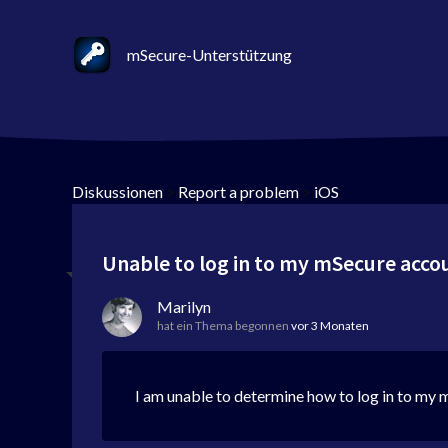
mSecure-Unterstützung
Diskussionen
>
Report a problem
>
iOS
Unable to log in to my mSecure acco
Marilyn
hat ein Thema begonnen
vor 3 Monaten
I am unable to determine how to log in to m