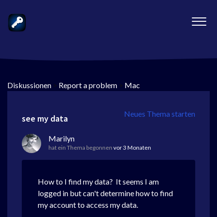
Diskussionen
>
Report a problem
>
Mac
Neues Thema starten
see my data
Marilyn
hat ein Thema begonnen
vor 3 Monaten
How to I find my data? It seems I am
logged in but can't determine how to find
my account to access my data.