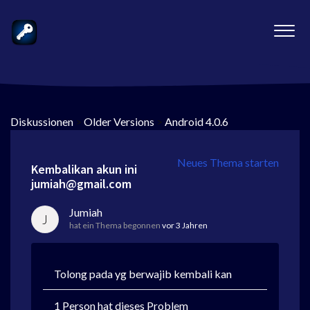
Diskussionen
>
Older Versions
>
Android 4.0.6
Neues Thema starten
Kembalikan akun ini
jumiah@gmail.com
Jumiah
J
hat ein Thema begonnen
vor 3 Jahren
Tolong pada yg berwajib kembali kan
1 Person hat dieses Problem