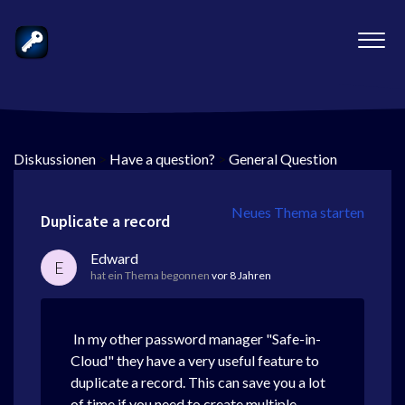
Diskussionen
>
Have a question?
>
General Question
Neues Thema starten
Duplicate a record
Edward
E
hat ein Thema begonnen
vor 8 Jahren
In my other password manager "Safe-in-
Cloud" they have a very useful feature to
duplicate a record. This can save you a lot
of time if you need to create multiple