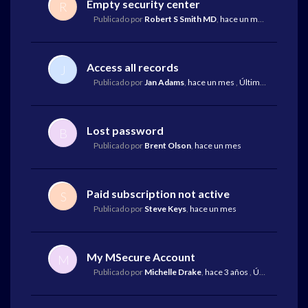
Empty security center
R
Publicado por
Robert S Smith MD
,
hace un mes
,
Última re
Access all records
J
Publicado por
Jan Adams
,
hace un mes
,
Última respuesta
p
Lost password
B
Publicado por
Brent Olson
,
hace un mes
Paid subscription not active
S
Publicado por
Steve Keys
,
hace un mes
My MSecure Account
M
Publicado por
Michelle Drake
,
hace 3 años
,
Última respuesta