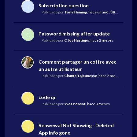
Subscription question
T
Publicado por
Tony Fleming
,
hace un año
,
Última respuesta
Password missing after update
C
Publicado por
C Joy Hastings
,
hace 2 meses
Comment partager un coffre avec
un autre utilisateur
Publicado por
Chantal Lajeunesse
,
hace 2 meses
code qr
Y
Publicado por
Yves Ponsot
,
hace 3 meses
Renwewal Not Showing - Deleted
T
App info gone