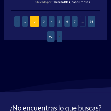
Publicado por
Theresa Blair
,
hace 3 meses
1
3
4
5
6
7
…
91
2
92
¿No encuentras lo que buscas?