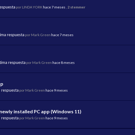
respuesta
por LINDA YORK
hace 7 meses
,
2 stemmer
tima respuesta
por Mark Green
hace 7 meses
tima respuesta
por Mark Green
hace 8 meses
pp
a respuesta
por Mark Green
hace 9 meses
 newly installed PC app (Windows 11)
a respuesta
por Mark Green
hace 9 meses