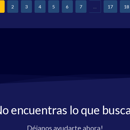
2
3
4
5
6
7
…
17
18
1
o encuentras lo que busc
Déjanos ayudarte ahora!