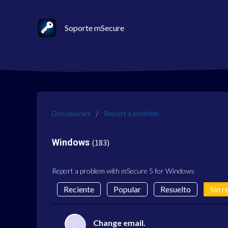
Soporte mSecure
Discusiones
Report a problem
Windows
183
Report a problem with mSecure 5 for Windows
Reciente
Popular
Resuelto
Sin r
Change email.
C