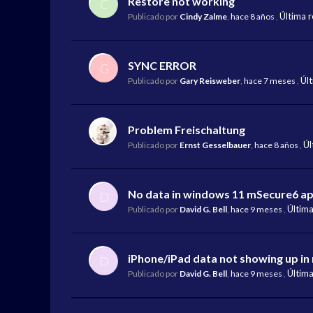
Restore not working
C
Última 
Publicado por
Cindy Zalme
,
hace 8 años
,
SYNC ERROR
G
Úl
Publicado por
Gary Reisweber
,
hace 7 meses
,
Problem Freischaltung
Úl
Publicado por
Ernst Gesselbauer
,
hace 8 años
,
No data in windows 11 mSecure6 a
D
Últim
Publicado por
David G. Bell
,
hace 9 meses
,
iPhone/iPad data not showing up in
D
Últim
Publicado por
David G. Bell
,
hace 9 meses
,