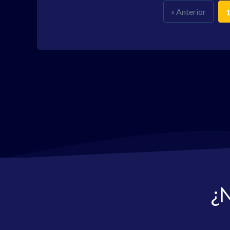
« Anterior
¿N