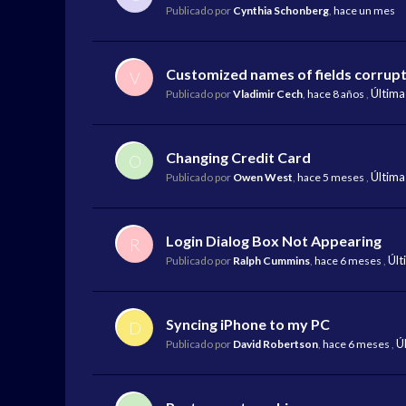
Publicado por
Cynthia Schonberg
,
hace un mes
Customized names of fields corrupt
V
Última
Publicado por
Vladimir Cech
,
hace 8 años
,
Changing Credit Card
O
Última
Publicado por
Owen West
,
hace 5 meses
,
Login Dialog Box Not Appearing
R
Últ
Publicado por
Ralph Cummins
,
hace 6 meses
,
Syncing iPhone to my PC
D
Ú
Publicado por
David Robertson
,
hace 6 meses
,