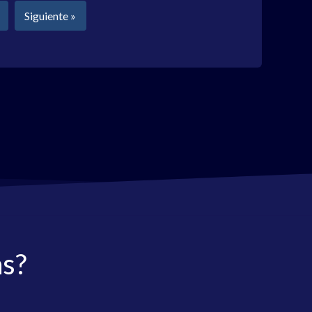
Siguiente »
as?