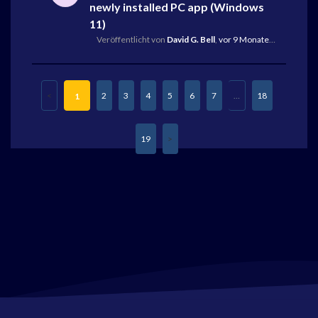
newly installed PC app (Windows
11)
Veröffentlicht von
David G. Bell
,
vor 9 Monaten
,
Letzte An
2
3
4
5
6
7
…
18
1
19