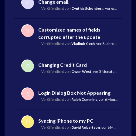
Change email.
C
Veröffentlicht von
Cynthia Schonberg
,
vor einem Monat
Customized names of fields
V
corrupted after the update
Veröffentlicht von
Vladimir Cech
,
vor 8 Jahren
,
Letzte Ant
Changing Credit Card
O
Veröffentlicht von
Owen West
,
vor 5 Monaten
,
Letzte An
Login Dialog Box Not Appearing
R
Veröffentlicht von
Ralph Cummins
,
vor 6 Monaten
,
Letzte
Syncing iPhone to my PC
D
Veröffentlicht von
David Robertson
,
vor 6 Monaten
,
Letzt