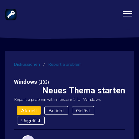
Diskussionen
Report a problem
Windows
183
Neues Thema starten
Report a problem with mSecure 5 for Windows
Aktuell
Beliebt
Gelöst
Ungelöst