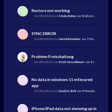
Restore not working
C
Veröffentlicht von
Cindy Zalme
,
vor 8 Jahren
,
Letzte Antw
SYNC ERROR
G
Veröffentlicht von
Gary Reisweber
,
vor 7 Monaten
,
Letzte
Problem Freischaltung
Veröffentlicht von
Ernst Gesselbauer
,
vor 8 Jahren
,
Letzt
No data in windows 11 mSecure6
D
app
Veröffentlicht von
David G. Bell
,
vor 9 Monaten
,
Letzte An
iPhone/iPad data not showing up in
D