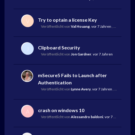
Try to optain a license Key
V
Veröffentlicht von
Val Houang
,
vor 7 Jahren
,
Letzte Antwo
Clipboard Security
J
Veröffentlicht von
Jon Gardner
,
vor 7 Jahren
mSecure5 Fails to Launch after
Authentication
Veröffentlicht von
Lynne Avery
,
vor 7 Jahren
,
Letzte Antwo
crash on windows 10
A
Veröffentlicht von
Alessandro baldoni
,
vor 7 Jahren
,
Letz