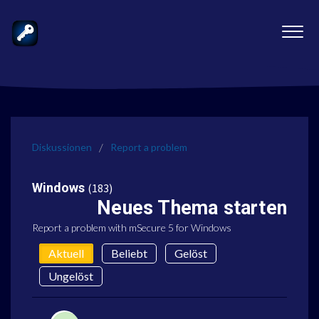
Diskussionen
Report a problem
Windows
183
Neues Thema starten
Report a problem with mSecure 5 for Windows
Aktuell
Beliebt
Gelöst
Ungelöst