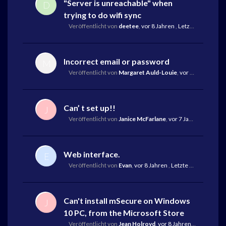
"Server is unreachable" when
D
trying to do wifi sync
Veröffentlicht von
deetee
,
vor 8 Jahren
,
Letzte Antwort
vo
Incorrect email or password
M
Veröffentlicht von
Margaret Auld-Louie
,
vor 7 Jahren
,
Let
Can’ t set up!!
J
Veröffentlicht von
Janice McFarlane
,
vor 7 Jahren
,
Letzte 
Web interface.
E
Veröffentlicht von
Evan
,
vor 8 Jahren
,
Letzte Antwort
von 
Can't install mSecure on Windows
J
10 PC, from the Microsoft Store
Veröffentlicht von
Jean Holroyd
,
vor 8 Jahren
,
Letzte Ant