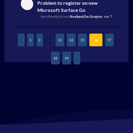
Problem to register on new
R
Microsoft Surface Go
Veröffentlicht von
Roeland De Gruyter
,
vor 7 Jahren
,
Letz
1
2
…
13
14
15
17
16
18
19